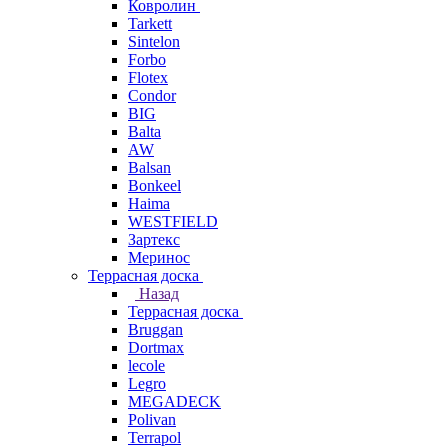
Ковролин
Tarkett
Sintelon
Forbo
Flotex
Condor
BIG
Balta
AW
Balsan
Bonkeel
Haima
WESTFIELD
Зартекс
Меринос
Террасная доска
Назад
Террасная доска
Bruggan
Dortmax
lecole
Legro
MEGADECK
Polivan
Terrapol