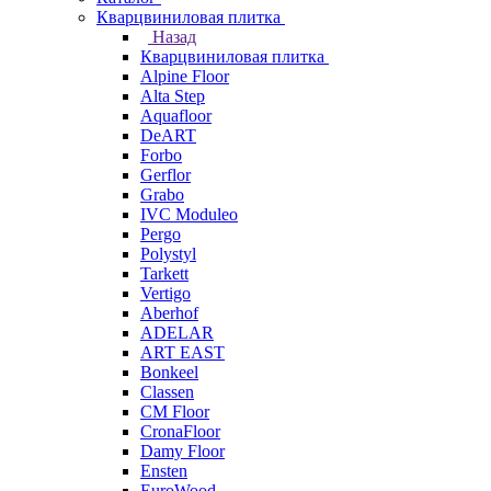
Кварцвиниловая плитка
Назад
Кварцвиниловая плитка
Alpine Floor
Alta Step
Aquafloor
DeART
Forbo
Gerflor
Grabo
IVC Moduleo
Pergo
Polystyl
Tarkett
Vertigo
Aberhof
ADELAR
ART EAST
Bonkeel
Classen
CM Floor
CronaFloor
Damy Floor
Ensten
EuroWood