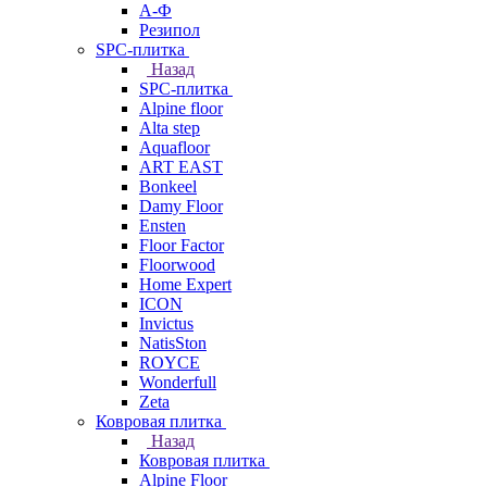
А-Ф
Резипол
SPC-плитка
Назад
SPC-плитка
Alpine floor
Alta step
Aquafloor
ART EAST
Bonkeel
Damy Floor
Ensten
Floor Factor
Floorwood
Home Expert
ICON
Invictus
NatisSton
ROYCE
Wonderfull
Zeta
Ковровая плитка
Назад
Ковровая плитка
Alpine Floor