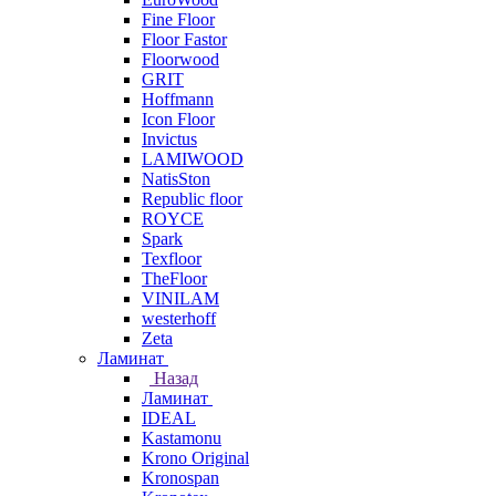
Fine Floor
Floor Fastor
Floorwood
GRIT
Hoffmann
Icon Floor
Invictus
LAMIWOOD
NatisSton
Republic floor
ROYCE
Spark
Texfloor
TheFloor
VINILAM
westerhoff
Zeta
Ламинат
Назад
Ламинат
IDEAL
Kastamonu
Krono Original
Kronospan