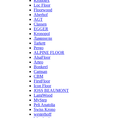
Kronotex
Loc Floor
Floorwood
Aberhof
AGT
Classen
EGGER
Kronopol
Ламинели
Tarkett
Pergo
ALPINE FLOOR
AlsaFloor
Arteo
Bonkeel
Camsan
CBM
FirstFloor
Icon Floor
JOSS BEAUMONT
LamiWood
MyStep
Peli Anatolia
Swiss Krono
westerhoff