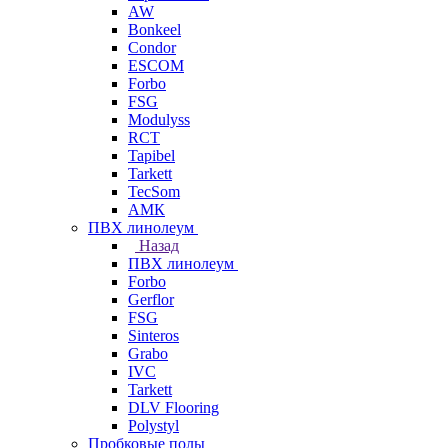
AW
Bonkeel
Condor
ESCOM
Forbo
FSG
Modulyss
RCT
Tapibel
Tarkett
TecSom
АМК
ПВХ линолеум
Назад
ПВХ линолеум
Forbo
Gerflor
FSG
Sinteros
Grabo
IVC
Tarkett
DLV Flooring
Polystyl
Пробковые полы