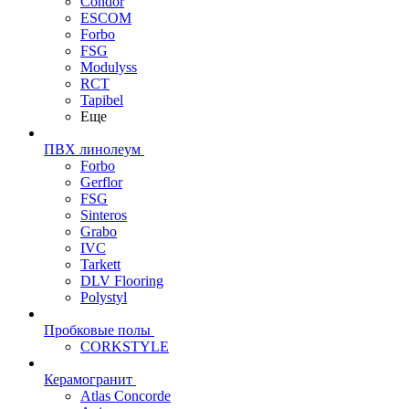
Condor
ESCOM
Forbo
FSG
Modulyss
RCT
Tapibel
Еще
ПВХ линолеум
Forbo
Gerflor
FSG
Sinteros
Grabo
IVC
Tarkett
DLV Flooring
Polystyl
Пробковые полы
CORKSTYLE
Керамогранит
Atlas Concorde