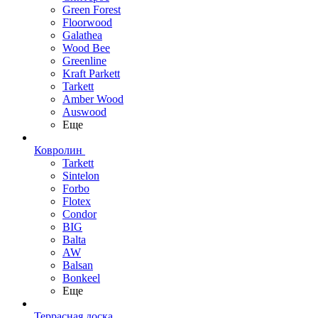
Green Forest
Floorwood
Galathea
Wood Bee
Greenline
Kraft Parkett
Tarkett
Amber Wood
Auswood
Еще
Ковролин
Tarkett
Sintelon
Forbo
Flotex
Condor
BIG
Balta
AW
Balsan
Bonkeel
Еще
Террасная доска