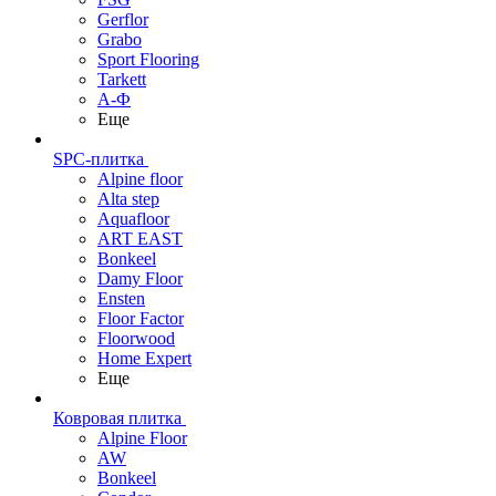
Gerflor
Grabo
Sport Flooring
Tarkett
А-Ф
Еще
SPC-плитка
Alpine floor
Alta step
Aquafloor
ART EAST
Bonkeel
Damy Floor
Ensten
Floor Factor
Floorwood
Home Expert
Еще
Ковровая плитка
Alpine Floor
AW
Bonkeel