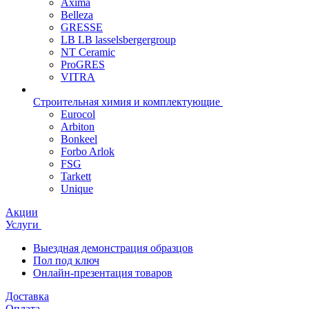
Axima
Belleza
GRESSE
LB LB lasselsbergergroup
NT Ceramic
ProGRES
VITRA
Строительная химия и комплектующие
Eurocol
Arbiton
Bonkeel
Forbo Arlok
FSG
Tarkett
Unique
Акции
Услуги
Выездная демонстрация образцов
Пол под ключ
Онлайн-презентация товаров
Доставка
Оплата