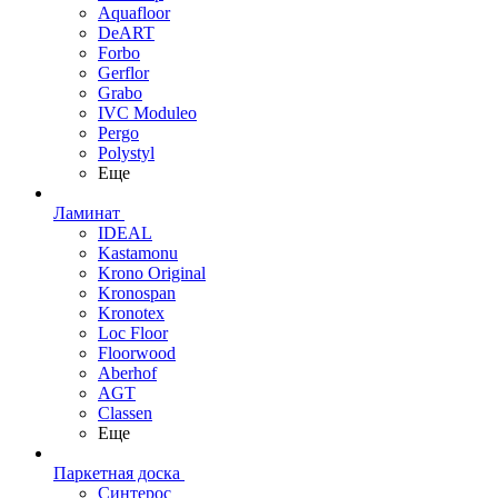
Aquafloor
DeART
Forbo
Gerflor
Grabo
IVC Moduleo
Pergo
Polystyl
Еще
Ламинат
IDEAL
Kastamonu
Krono Original
Kronospan
Kronotex
Loc Floor
Floorwood
Aberhof
AGT
Classen
Еще
Паркетная доска
Синтерос