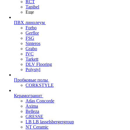
RCT
Tapibel
Еще
ПВХ линолеум
Forbo
Gerflor
FSG
Sinteros
Grabo
IVC
Tarkett
DLV Flooring
Polystyl
Пробковые полы
CORKSTYLE
Керамогранит
Atlas Concorde
Axima
Belleza
GRESSE
LB LB lasselsbergergroup
NT Ceramic