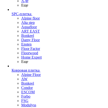
А-Ф
Еще
SPC-плитка
Alpine floor
Alta step
Aquafloor
ART EAST
Bonkeel
Damy Floor
Ensten
Floor Factor
Floorwood
Home Expert
Еще
Ковровая плитка
Alpine Floor
AW
Bonkeel
Condor
ESCOM
Forbo
FSG
Modulyss