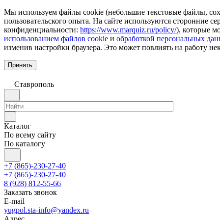
Мы используем файлы cookie (небольшие текстовые файлы, сохр
пользовательского опыта. На сайте используются сторонние с
конфиденциальности:
https://www.marquiz.ru/policy/
), которые м
использованием файлов cookie
и
обработкой персональных да
изменив настройки браузера. Это может повлиять на работу не
Принять
Ставрополь
Каталог
По всему сайту
По каталогу
+7 (865)-230-27-40
+7 (865)-230-27-40
8 (928) 812-55-66
Заказать звонок
E-mail
yugpol.sta-info@yandex.ru
Адрес