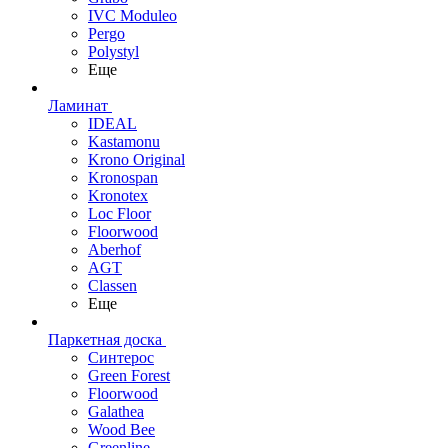
IVC Moduleo
Pergo
Polystyl
Еще
Ламинат
IDEAL
Kastamonu
Krono Original
Kronospan
Kronotex
Loc Floor
Floorwood
Aberhof
AGT
Classen
Еще
Паркетная доска
Синтерос
Green Forest
Floorwood
Galathea
Wood Bee
Greenline