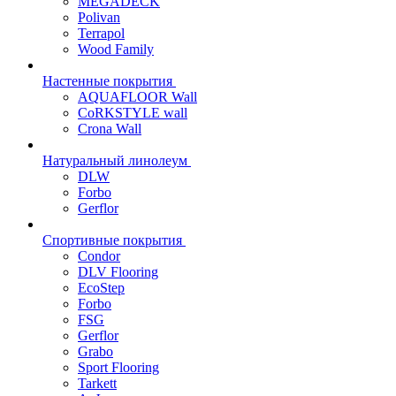
MEGADECK
Polivan
Terrapol
Wood Family
Настенные покрытия
AQUAFLOOR Wall
CoRKSTYLE wall
Crona Wall
Натуральный линолеум
DLW
Forbo
Gerflor
Спортивные покрытия
Condor
DLV Flooring
EcoStep
Forbo
FSG
Gerflor
Grabo
Sport Flooring
Tarkett