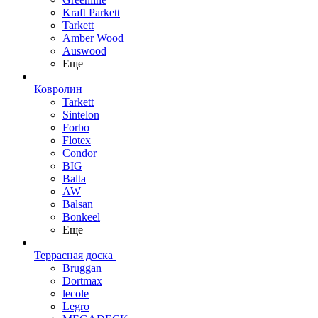
Kraft Parkett
Tarkett
Amber Wood
Auswood
Еще
Ковролин
Tarkett
Sintelon
Forbo
Flotex
Condor
BIG
Balta
AW
Balsan
Bonkeel
Еще
Террасная доска
Bruggan
Dortmax
lecole
Legro