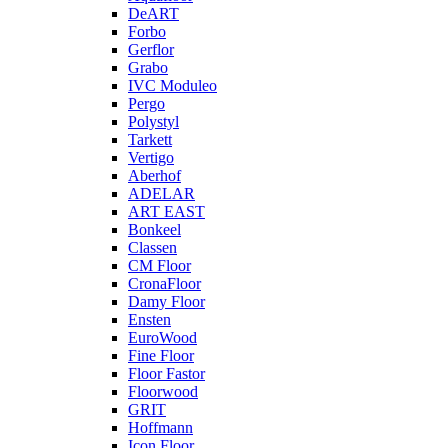
DeART
Forbo
Gerflor
Grabo
IVC Moduleo
Pergo
Polystyl
Tarkett
Vertigo
Aberhof
ADELAR
ART EAST
Bonkeel
Classen
CM Floor
CronaFloor
Damy Floor
Ensten
EuroWood
Fine Floor
Floor Fastor
Floorwood
GRIT
Hoffmann
Icon Floor