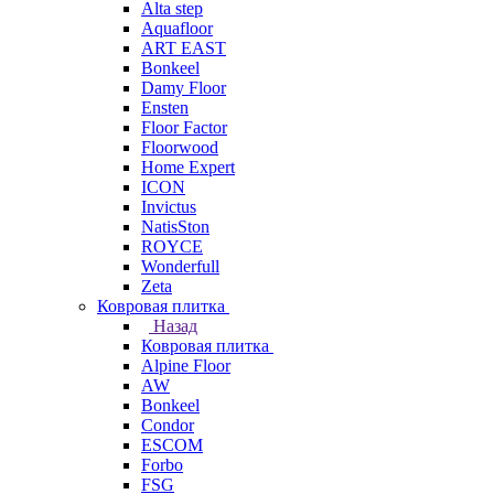
Alta step
Aquafloor
ART EAST
Bonkeel
Damy Floor
Ensten
Floor Factor
Floorwood
Home Expert
ICON
Invictus
NatisSton
ROYCE
Wonderfull
Zeta
Ковровая плитка
Назад
Ковровая плитка
Alpine Floor
AW
Bonkeel
Condor
ESCOM
Forbo
FSG