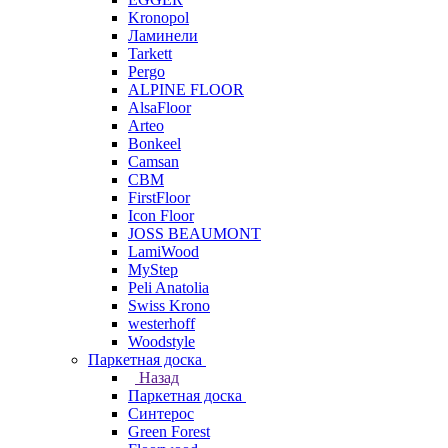
Kronopol
Ламинели
Tarkett
Pergo
ALPINE FLOOR
AlsaFloor
Arteo
Bonkeel
Camsan
CBM
FirstFloor
Icon Floor
JOSS BEAUMONT
LamiWood
MyStep
Peli Anatolia
Swiss Krono
westerhoff
Woodstyle
Паркетная доска
Назад
Паркетная доска
Синтерос
Green Forest