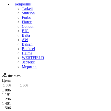
Ковролин
Tarkett
Sintelon
Forbo
Flotex
Condor
BIG
Balta
AW
Balsan
Bonkeel
Haima
WESTFIELD
Зартекс
Меринос
Фильтр
Цена
1 086
1 191
1 296
1 401
1 506