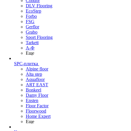
Condor
DLV Flooring
EcoStep
Forbo
FSG
Gerflor
Grabo
Sport Flooring
Tarkett
А-Ф
Еще
SPC-плитка
Alpine floor
Alta step
Aquafloor
ART EAST
Bonkeel
Damy Floor
Ensten
Floor Factor
Floorwood
Home Expert
Еще