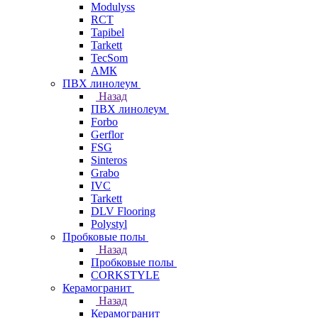
Modulyss
RCT
Tapibel
Tarkett
TecSom
АМК
ПВХ линолеум
Назад
ПВХ линолеум
Forbo
Gerflor
FSG
Sinteros
Grabo
IVC
Tarkett
DLV Flooring
Polystyl
Пробковые полы
Назад
Пробковые полы
CORKSTYLE
Керамогранит
Назад
Керамогранит