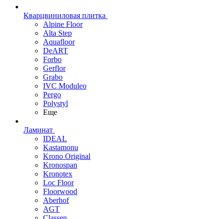
Кварцвиниловая плитка
Alpine Floor
Alta Step
Aquafloor
DeART
Forbo
Gerflor
Grabo
IVC Moduleo
Pergo
Polystyl
Еще
Ламинат
IDEAL
Kastamonu
Krono Original
Kronospan
Kronotex
Loc Floor
Floorwood
Aberhof
AGT
Classen