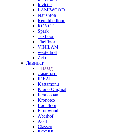
Invictus
LAMIWOOD
NatisSton
Republic floor
ROYCE
Spark
Texfloor
TheFloor
VINILAM
westerhoff
Zeta
Ламинат
Назад
Ламинат
IDEAL
Kastamonu
Krono Original
Kronospan
Kronotex
Loc Floor
Floorwood
Aberhof
AGT
Classen
EGGER