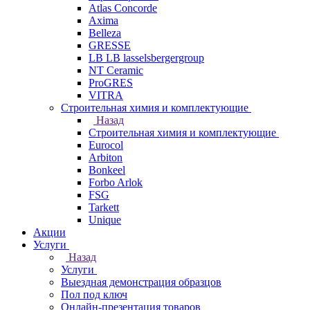
Atlas Concorde
Axima
Belleza
GRESSE
LB LB lasselsbergergroup
NT Ceramic
ProGRES
VITRA
Строительная химия и комплектующие
Назад
Строительная химия и комплектующие
Eurocol
Arbiton
Bonkeel
Forbo Arlok
FSG
Tarkett
Unique
Акции
Услуги
Назад
Услуги
Выездная демонстрация образцов
Пол под ключ
Онлайн-презентация товаров