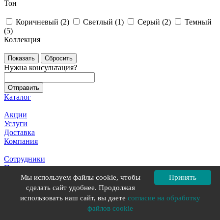
Тон
Коричневый (
2
)
Светлый (
1
)
Серый (
2
)
Темный
(
5
)
Коллекция
Сбросить
Нужна консультация?
Каталог
Акции
Услуги
Доставка
Компания
Сотрудники
Проекты
Новости
Мы используем файлы cookie, чтобы
Принять
Статьи
сделать сайт удобнее. Продолжая
использовать наш сайт, вы даете
согласие на обработку
Вакансии
файлов cookie
Политика конфиденциальности