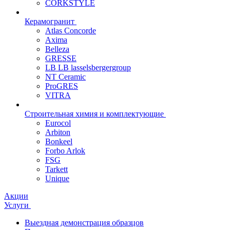
CORKSTYLE
Керамогранит
Atlas Concorde
Axima
Belleza
GRESSE
LB LB lasselsbergergroup
NT Ceramic
ProGRES
VITRA
Строительная химия и комплектующие
Eurocol
Arbiton
Bonkeel
Forbo Arlok
FSG
Tarkett
Unique
Акции
Услуги
Выездная демонстрация образцов