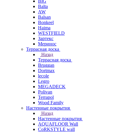
BIG
Balta
AW
Balsan
Bonkeel
Haima
WESTFIELD
Зартекс
Меринос
Террасная доска
Назад
Террасная доска
Bruggan
Dortmax
lecole
Legro
MEGADECK
Polivan
Terrapol
Wood Family
Настенные покрытия
Назад
Настенные покрытия
AQUAFLOOR Wall
CoRKSTYLE wall