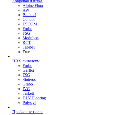
Ковровая плитка
Alpine Floor
AW
Bonkeel
Condor
ESCOM
Forbo
FSG
Modulyss
RCT
Tapibel
Еще
ПВХ линолеум
Forbo
Gerflor
FSG
Sinteros
Grabo
IVC
Tarkett
DLV Flooring
Polystyl
Пробковые полы