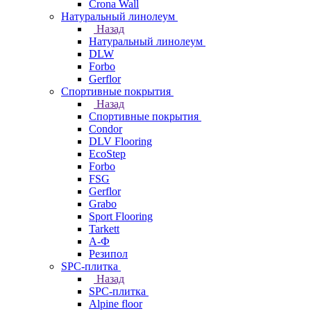
Crona Wall
Натуральный линолеум
Назад
Натуральный линолеум
DLW
Forbo
Gerflor
Спортивные покрытия
Назад
Спортивные покрытия
Condor
DLV Flooring
EcoStep
Forbo
FSG
Gerflor
Grabo
Sport Flooring
Tarkett
А-Ф
Резипол
SPC-плитка
Назад
SPC-плитка
Alpine floor