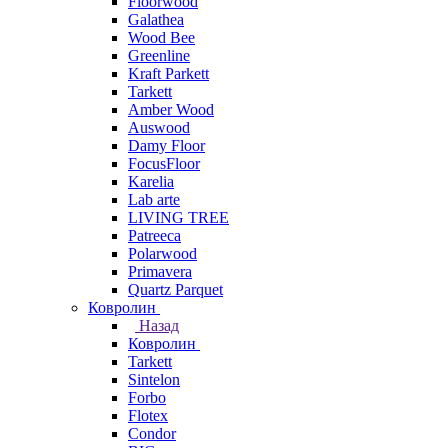
Floorwood
Galathea
Wood Bee
Greenline
Kraft Parkett
Tarkett
Amber Wood
Auswood
Damy Floor
FocusFloor
Karelia
Lab arte
LIVING TREE
Patreeca
Polarwood
Primavera
Quartz Parquet
Ковролин
Назад
Ковролин
Tarkett
Sintelon
Forbo
Flotex
Condor