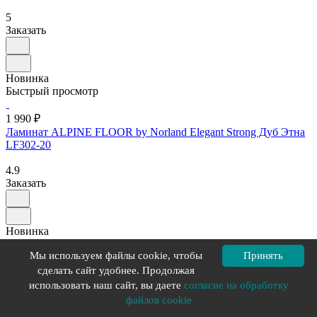
5
Заказать
Новинка
Быстрый просмотр
1 990 ₽
Ламинат ALPINE FLOOR by Norland Elegant Strong Дуб Этна
LF302-20
4.9
Заказать
Новинка
Быстрый просмотр
Мы используем файлы cookie, чтобы
Принять
сделать сайт удобнее. Продолжая
1 750 ₽
Ламинат ALPINE FLOOR by Norland Elegant 10 Дуб Ман
использовать наш сайт, вы даете
согласие на обработку
LF305-15
файлов cookie