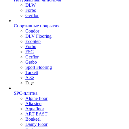
DLW
Forbo
Gerflor
Спортивные покрытия
Condor
DLV Flooring
EcoStep
Forbo
FSG
Gerflor
Grabo
Sport Flooring
Tarkett
А-Ф
Еще
SPC-плитка
Alpine floor
Alta step
Aquafloor
ART EAST
Bonkeel
Damy Floor