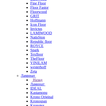
Fine Floor
Floor Fastor
Floorwood
GRIT
Hoffmann
Icon Floor
Invictus
LAMIWOOD
NatisSton
Republic floor
ROYCE
Spark
Texfloor
TheFloor
VINILAM
westerhoff
Zeta
Ламинат
Назад
Ламинат
IDEAL
Kastamonu
Krono Original
Kronospan
Kronotex