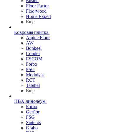
Ensten
Floor Factor
Floorwood
Home Expert
Еще
Ковровая плитка
Alpine Floor
AW
Bonkeel
Condor
ESCOM
Forbo
FSG
Modulyss
RCT
Tapibel
Еще
ПВХ линолеум
Forbo
Gerflor
FSG
Sinteros
Grabo