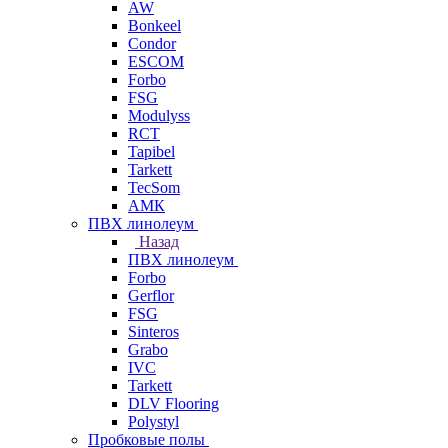
AW
Bonkeel
Condor
ESCOM
Forbo
FSG
Modulyss
RCT
Tapibel
Tarkett
TecSom
АМК
ПВХ линолеум
Назад
ПВХ линолеум
Forbo
Gerflor
FSG
Sinteros
Grabo
IVC
Tarkett
DLV Flooring
Polystyl
Пробковые полы