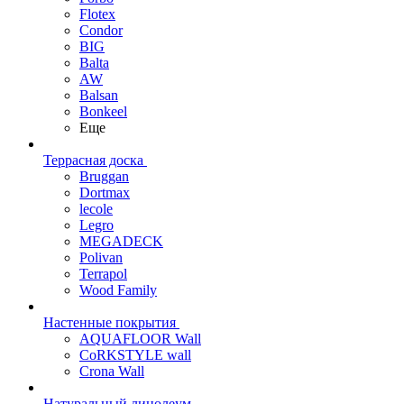
Flotex
Condor
BIG
Balta
AW
Balsan
Bonkeel
Еще
Террасная доска
Bruggan
Dortmax
lecole
Legro
MEGADECK
Polivan
Terrapol
Wood Family
Настенные покрытия
AQUAFLOOR Wall
CoRKSTYLE wall
Crona Wall
Натуральный линолеум