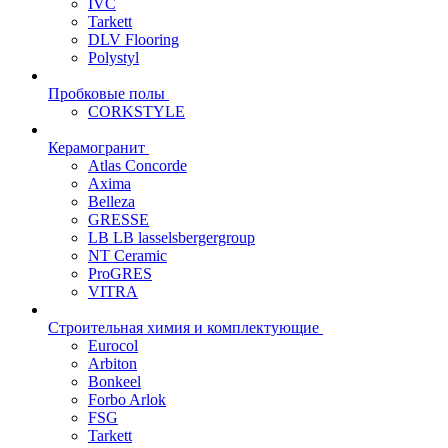
IVC
Tarkett
DLV Flooring
Polystyl
Пробковые полы
CORKSTYLE
Керамогранит
Atlas Concorde
Axima
Belleza
GRESSE
LB LB lasselsbergergroup
NT Ceramic
ProGRES
VITRA
Строительная химия и комплектующие
Eurocol
Arbiton
Bonkeel
Forbo Arlok
FSG
Tarkett