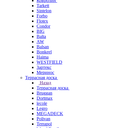
Ковролин
Tarkett
Sintelon
Forbo
Flotex
Condor
BIG
Balta
AW
Balsan
Bonkeel
Haima
WESTFIELD
Зартекс
Меринос
Террасная доска
Назад
Террасная доска
Bruggan
Dortmax
lecole
Legro
MEGADECK
Polivan
Terrapol