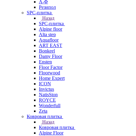
А-Ф
Резипол
SPC-плитка
Назад
SPC-плитка
Alpine floor
Alta step
Aquafloor
ART EAST
Bonkeel
Damy Floor
Ensten
Floor Factor
Floorwood
Home Expert
ICON
Invictus
NatisSton
ROYCE
Wonderfull
Zeta
Ковровая плитка
Назад
Ковровая плитка
Alpine Floor