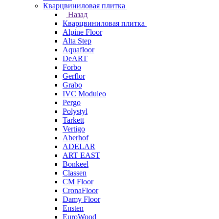
Кварцвиниловая плитка
Назад
Кварцвиниловая плитка
Alpine Floor
Alta Step
Aquafloor
DeART
Forbo
Gerflor
Grabo
IVC Moduleo
Pergo
Polystyl
Tarkett
Vertigo
Aberhof
ADELAR
ART EAST
Bonkeel
Classen
CM Floor
CronaFloor
Damy Floor
Ensten
EuroWood