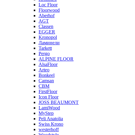
Loc Floor
Floorwood
Aberhof
AGT
Classen
EGGER
Kronopol
Ламинели
Tarkett
Pergo
ALPINE FLOOR
AlsaFloor
Arteo
Bonkeel
Camsan
CBM
FirstFloor
Icon Floor
JOSS BEAUMONT
LamiWood
MyStep
Peli Anatolia
Swiss Krono
westerhoff
Woodstyle