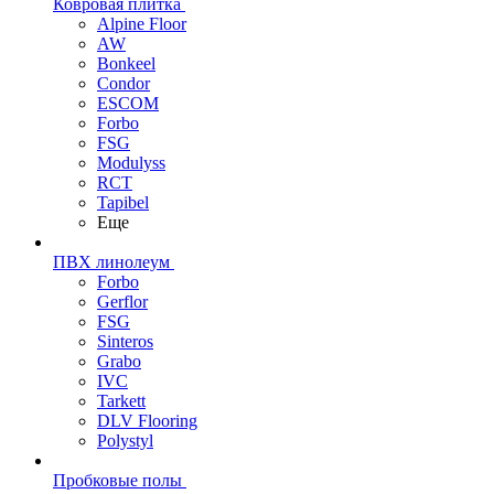
Ковровая плитка
Alpine Floor
AW
Bonkeel
Condor
ESCOM
Forbo
FSG
Modulyss
RCT
Tapibel
Еще
ПВХ линолеум
Forbo
Gerflor
FSG
Sinteros
Grabo
IVC
Tarkett
DLV Flooring
Polystyl
Пробковые полы