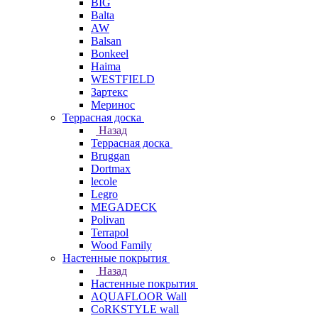
BIG
Balta
AW
Balsan
Bonkeel
Haima
WESTFIELD
Зартекс
Меринос
Террасная доска
Назад
Террасная доска
Bruggan
Dortmax
lecole
Legro
MEGADECK
Polivan
Terrapol
Wood Family
Настенные покрытия
Назад
Настенные покрытия
AQUAFLOOR Wall
CoRKSTYLE wall