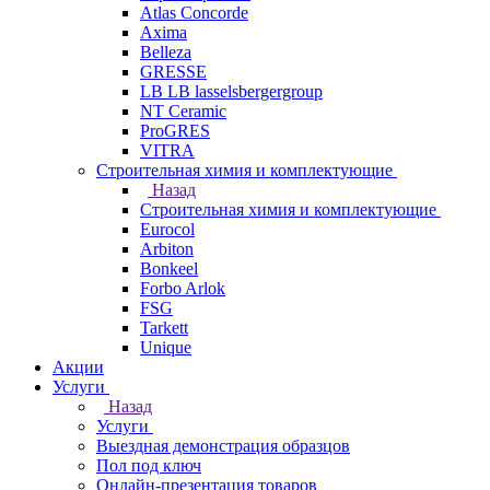
Atlas Concorde
Axima
Belleza
GRESSE
LB LB lasselsbergergroup
NT Ceramic
ProGRES
VITRA
Строительная химия и комплектующие
Назад
Строительная химия и комплектующие
Eurocol
Arbiton
Bonkeel
Forbo Arlok
FSG
Tarkett
Unique
Акции
Услуги
Назад
Услуги
Выездная демонстрация образцов
Пол под ключ
Онлайн-презентация товаров