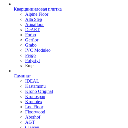
Кварцвиниловая плитка
Alpine Floor
Alta Step
Aquafloor
DeART
Forbo
Gerflor
Grabo
IVC Moduleo
Pergo
Polystyl
Еще
Ламинат
IDEAL
Kastamonu
Krono Original
Kronospan
Kronotex
Loc Floor
Floorwood
Aberhof
AGT
Classen