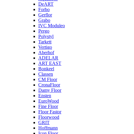
DeART
Forbo
Gerflor
Grabo
IVC Moduleo
Pergo
Polystyl
Tarkett
Vertigo
Aberhof
ADELAR
ART EAST
Bonkeel
Classen
CM Floor
CronaFloor
Damy Floor
Ensten
EuroWood
Fine Floor
Floor Fastor
Floorwood
GRIT
Hoffmann
Icon Floor