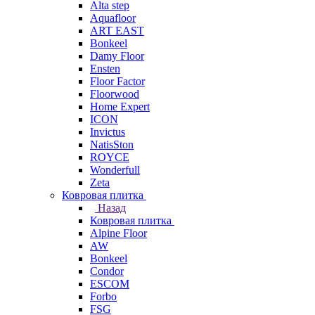
Alta step
Aquafloor
ART EAST
Bonkeel
Damy Floor
Ensten
Floor Factor
Floorwood
Home Expert
ICON
Invictus
NatisSton
ROYCE
Wonderfull
Zeta
Ковровая плитка
Назад
Ковровая плитка
Alpine Floor
AW
Bonkeel
Condor
ESCOM
Forbo
FSG