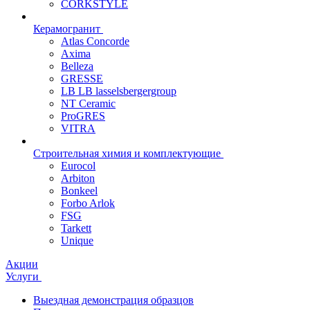
CORKSTYLE
Керамогранит
Atlas Concorde
Axima
Belleza
GRESSE
LB LB lasselsbergergroup
NT Ceramic
ProGRES
VITRA
Строительная химия и комплектующие
Eurocol
Arbiton
Bonkeel
Forbo Arlok
FSG
Tarkett
Unique
Акции
Услуги
Выездная демонстрация образцов