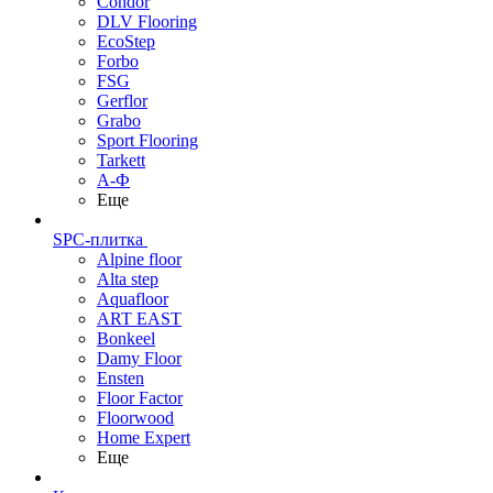
Condor
DLV Flooring
EcoStep
Forbo
FSG
Gerflor
Grabo
Sport Flooring
Tarkett
А-Ф
Еще
SPC-плитка
Alpine floor
Alta step
Aquafloor
ART EAST
Bonkeel
Damy Floor
Ensten
Floor Factor
Floorwood
Home Expert
Еще