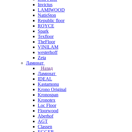
Invictus
LAMIWOOD
NatisSton
Republic floor
ROYCE
Spark
Texfloor
TheFloor
VINILAM
westerhoff
Zeta
Ламинат
Назад
Ламинат
IDEAL
Kastamonu
Krono Original
Kronospan
Kronotex
Loc Floor
Floorwood
Aberhof
AGT
Classen
EGGER