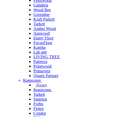
Floorwood
Galathea
Wood Bee
Greenline
Kraft Parkett
Tarkett
Amber Wood
Auswood
Damy Floor
FocusFloor
Karelia
Lab arte
LIVING TREE
Patreeca
Polarwood
Primavera
Quartz Parquet
Ковролин
Назад
Ковролин
Tarkett
Sintelon
Forbo
Flotex
Condor