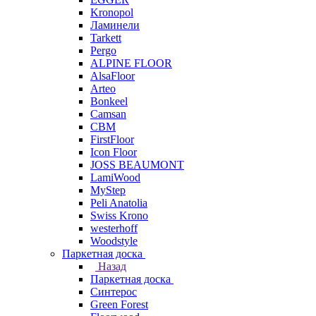
Kronopol
Ламинели
Tarkett
Pergo
ALPINE FLOOR
AlsaFloor
Arteo
Bonkeel
Camsan
CBM
FirstFloor
Icon Floor
JOSS BEAUMONT
LamiWood
MyStep
Peli Anatolia
Swiss Krono
westerhoff
Woodstyle
Паркетная доска
Назад
Паркетная доска
Синтерос
Green Forest