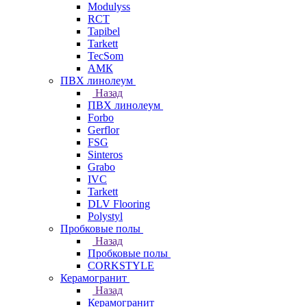
Modulyss
RCT
Tapibel
Tarkett
TecSom
АМК
ПВХ линолеум
Назад
ПВХ линолеум
Forbo
Gerflor
FSG
Sinteros
Grabo
IVC
Tarkett
DLV Flooring
Polystyl
Пробковые полы
Назад
Пробковые полы
CORKSTYLE
Керамогранит
Назад
Керамогранит