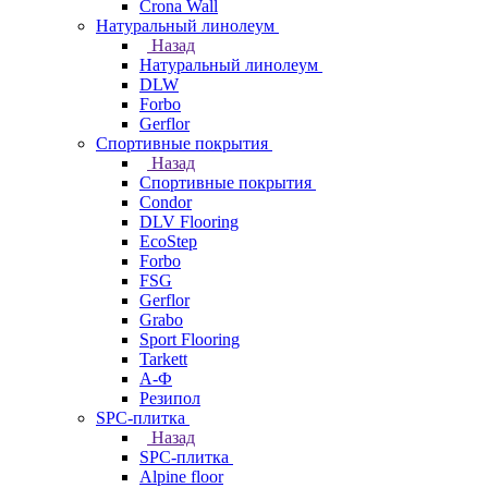
Crona Wall
Натуральный линолеум
Назад
Натуральный линолеум
DLW
Forbo
Gerflor
Спортивные покрытия
Назад
Спортивные покрытия
Condor
DLV Flooring
EcoStep
Forbo
FSG
Gerflor
Grabo
Sport Flooring
Tarkett
А-Ф
Резипол
SPC-плитка
Назад
SPC-плитка
Alpine floor