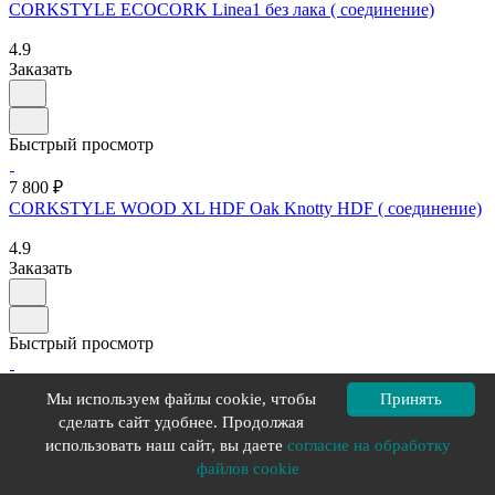
CORKSTYLE ECOCORK Linea1 без лака ( соединение)
4.9
Заказать
Быстрый просмотр
7 800 ₽
CORKSTYLE WOOD XL HDF Oak Knotty HDF ( соединение)
4.9
Заказать
Быстрый просмотр
7 800 ₽
Мы используем файлы cookie, чтобы
Принять
CORKSTYLE WOOD XL HDF Oak Deluxe HDF ( соединение)
сделать сайт удобнее. Продолжая
использовать наш сайт, вы даете
согласие на обработку
4.9
Заказать
файлов cookie