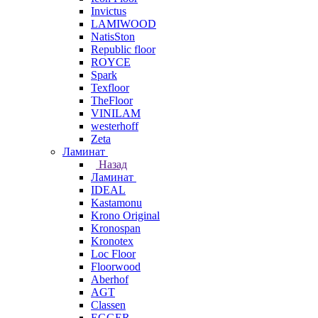
Invictus
LAMIWOOD
NatisSton
Republic floor
ROYCE
Spark
Texfloor
TheFloor
VINILAM
westerhoff
Zeta
Ламинат
Назад
Ламинат
IDEAL
Kastamonu
Krono Original
Kronospan
Kronotex
Loc Floor
Floorwood
Aberhof
AGT
Classen
EGGER