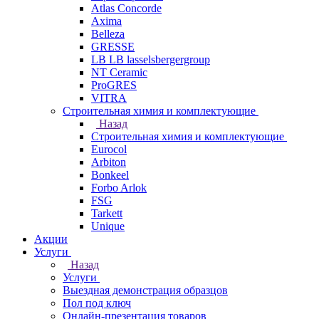
Atlas Concorde
Axima
Belleza
GRESSE
LB LB lasselsbergergroup
NT Ceramic
ProGRES
VITRA
Строительная химия и комплектующие
Назад
Строительная химия и комплектующие
Eurocol
Arbiton
Bonkeel
Forbo Arlok
FSG
Tarkett
Unique
Акции
Услуги
Назад
Услуги
Выездная демонстрация образцов
Пол под ключ
Онлайн-презентация товаров