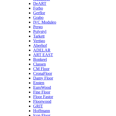
DeART
Forbo
Gerflor
Grabo
IVC Moduleo
Pergo
Polystyl
Tarkett
Vertigo
Aberhof
ADELAR
ART EAST
Bonkeel
Classen
CM Floor
CronaFloor
Damy Floor
Ensten
EuroWood
Fine Floor
Floor Fastor
Floorwood
GRIT
Hoffmann
Icon Floor