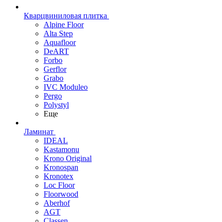
Кварцвиниловая плитка
Alpine Floor
Alta Step
Aquafloor
DeART
Forbo
Gerflor
Grabo
IVC Moduleo
Pergo
Polystyl
Еще
Ламинат
IDEAL
Kastamonu
Krono Original
Kronospan
Kronotex
Loc Floor
Floorwood
Aberhof
AGT
Classen