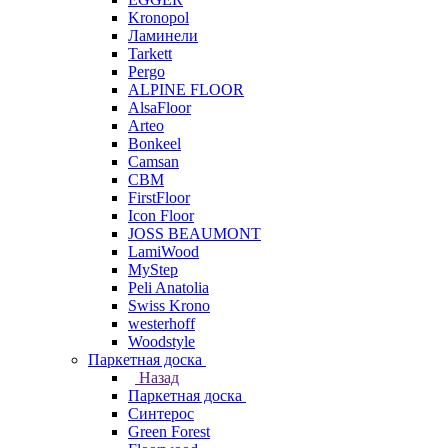
Kronopol
Ламинели
Tarkett
Pergo
ALPINE FLOOR
AlsaFloor
Arteo
Bonkeel
Camsan
CBM
FirstFloor
Icon Floor
JOSS BEAUMONT
LamiWood
MyStep
Peli Anatolia
Swiss Krono
westerhoff
Woodstyle
Паркетная доска
Назад
Паркетная доска
Синтерос
Green Forest