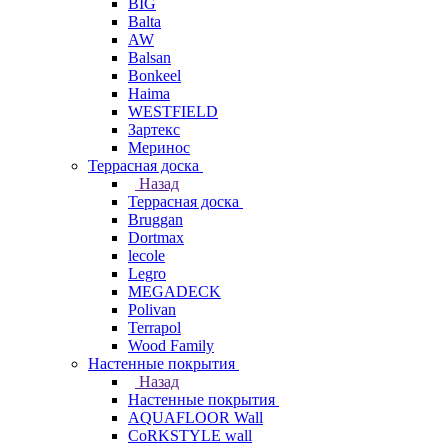
BIG
Balta
AW
Balsan
Bonkeel
Haima
WESTFIELD
Зартекс
Меринос
Террасная доска
Назад
Террасная доска
Bruggan
Dortmax
lecole
Legro
MEGADECK
Polivan
Terrapol
Wood Family
Настенные покрытия
Назад
Настенные покрытия
AQUAFLOOR Wall
CoRKSTYLE wall