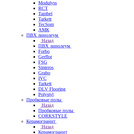
Modulyss
RCT
Tapibel
Tarkett
TecSom
АМК
ПВХ линолеум
Назад
ПВХ линолеум
Forbo
Gerflor
FSG
Sinteros
Grabo
IVC
Tarkett
DLV Flooring
Polystyl
Пробковые полы
Назад
Пробковые полы
CORKSTYLE
Керамогранит
Назад
Керамогранит