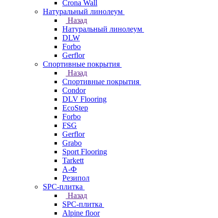
Crona Wall
Натуральный линолеум
Назад
Натуральный линолеум
DLW
Forbo
Gerflor
Спортивные покрытия
Назад
Спортивные покрытия
Condor
DLV Flooring
EcoStep
Forbo
FSG
Gerflor
Grabo
Sport Flooring
Tarkett
А-Ф
Резипол
SPC-плитка
Назад
SPC-плитка
Alpine floor