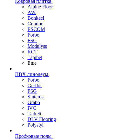
Ковровая плитка
Alpine Floor
AW
Bonkeel
Condor
ESCOM
Forbo
FSG
Modulyss
RCT
Tapibel
Еще
ПВХ линолеум
Forbo
Gerflor
FSG
Sinteros
Grabo
IVC
Tarkett
DLV Flooring
Polystyl
Пробковые полы