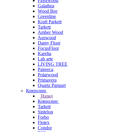
Floorwood
Galathea
Wood Bee
Greenline
Kraft Parkett
Tarkett
Amber Wood
Auswood
Damy Floor
FocusFloor
Karelia
Lab arte
LIVING TREE
Patreeca
Polarwood
Primavera
Quartz Parquet
Ковролин
Назад
Ковролин
Tarkett
Sintelon
Forbo
Flotex
Condor