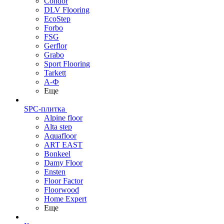
Condor
DLV Flooring
EcoStep
Forbo
FSG
Gerflor
Grabo
Sport Flooring
Tarkett
А-Ф
Еще
SPC-плитка
Alpine floor
Alta step
Aquafloor
ART EAST
Bonkeel
Damy Floor
Ensten
Floor Factor
Floorwood
Home Expert
Еще