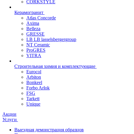
CORKSTYLE
Керамогранит
Atlas Concorde
Axima
Belleza
GRESSE
LB LB lasselsbergergroup
NT Ceramic
ProGRES
VITRA
Строительная химия и комплектующие
Eurocol
Arbiton
Bonkeel
Forbo Arlok
FSG
Tarkett
Unique
Акции
Услуги
Выездная демонстрация образцов