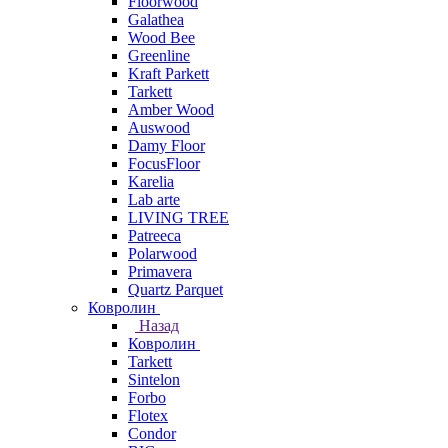
Floorwood
Galathea
Wood Bee
Greenline
Kraft Parkett
Tarkett
Amber Wood
Auswood
Damy Floor
FocusFloor
Karelia
Lab arte
LIVING TREE
Patreeca
Polarwood
Primavera
Quartz Parquet
Ковролин
Назад
Ковролин
Tarkett
Sintelon
Forbo
Flotex
Condor