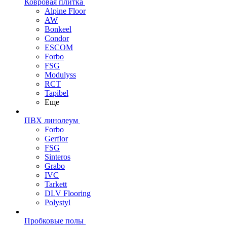
Ковровая плитка
Alpine Floor
AW
Bonkeel
Condor
ESCOM
Forbo
FSG
Modulyss
RCT
Tapibel
Еще
ПВХ линолеум
Forbo
Gerflor
FSG
Sinteros
Grabo
IVC
Tarkett
DLV Flooring
Polystyl
Пробковые полы