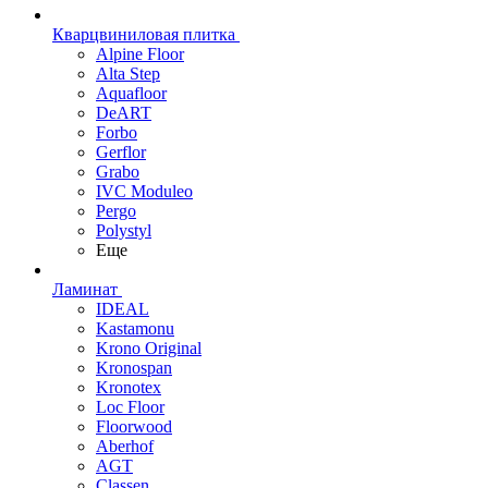
Кварцвиниловая плитка
Alpine Floor
Alta Step
Aquafloor
DeART
Forbo
Gerflor
Grabo
IVC Moduleo
Pergo
Polystyl
Еще
Ламинат
IDEAL
Kastamonu
Krono Original
Kronospan
Kronotex
Loc Floor
Floorwood
Aberhof
AGT
Classen