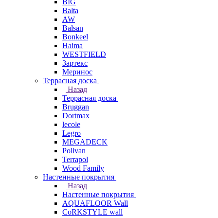
BIG
Balta
AW
Balsan
Bonkeel
Haima
WESTFIELD
Зартекс
Меринос
Террасная доска
Назад
Террасная доска
Bruggan
Dortmax
lecole
Legro
MEGADECK
Polivan
Terrapol
Wood Family
Настенные покрытия
Назад
Настенные покрытия
AQUAFLOOR Wall
CoRKSTYLE wall