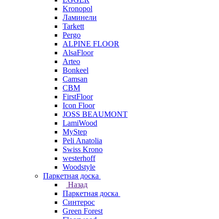
Kronopol
Ламинели
Tarkett
Pergo
ALPINE FLOOR
AlsaFloor
Arteo
Bonkeel
Camsan
CBM
FirstFloor
Icon Floor
JOSS BEAUMONT
LamiWood
MyStep
Peli Anatolia
Swiss Krono
westerhoff
Woodstyle
Паркетная доска
Назад
Паркетная доска
Синтерос
Green Forest