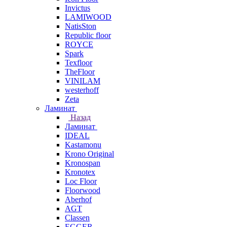
Invictus
LAMIWOOD
NatisSton
Republic floor
ROYCE
Spark
Texfloor
TheFloor
VINILAM
westerhoff
Zeta
Ламинат
Назад
Ламинат
IDEAL
Kastamonu
Krono Original
Kronospan
Kronotex
Loc Floor
Floorwood
Aberhof
AGT
Classen
EGGER