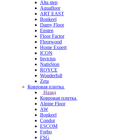
Alta step
Aquafloor
ART EAST
Bonkeel
Damy Floor
Ensten
Floor Factor
Floorwood
Home Expert
ICON
Invictus
NatisSton
ROYCE
Wonderfull
Zeta
Ковровая плитка
Назад
Ковровая плитка
Alpine Floor
AW
Bonkeel
Condor
ESCOM
Forbo
FSG