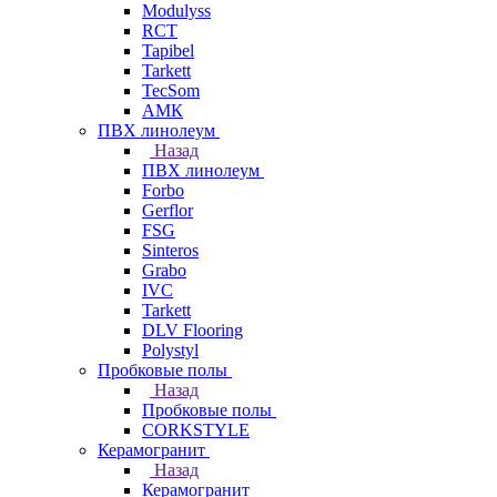
Modulyss
RCT
Tapibel
Tarkett
TecSom
АМК
ПВХ линолеум
Назад
ПВХ линолеум
Forbo
Gerflor
FSG
Sinteros
Grabo
IVC
Tarkett
DLV Flooring
Polystyl
Пробковые полы
Назад
Пробковые полы
CORKSTYLE
Керамогранит
Назад
Керамогранит