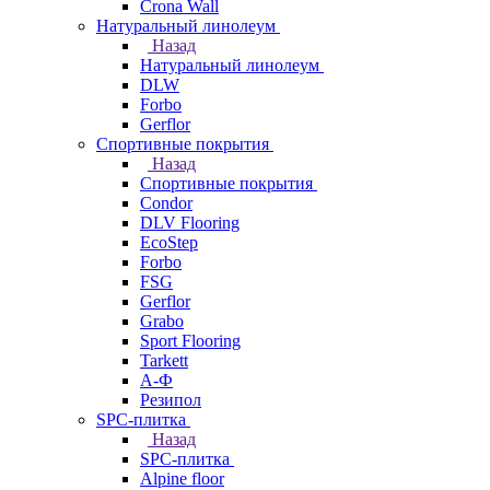
Crona Wall
Натуральный линолеум
Назад
Натуральный линолеум
DLW
Forbo
Gerflor
Спортивные покрытия
Назад
Спортивные покрытия
Condor
DLV Flooring
EcoStep
Forbo
FSG
Gerflor
Grabo
Sport Flooring
Tarkett
А-Ф
Резипол
SPC-плитка
Назад
SPC-плитка
Alpine floor