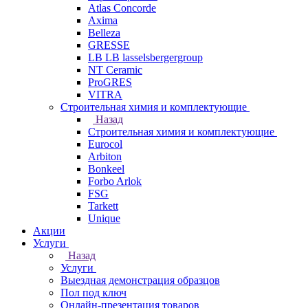
Atlas Concorde
Axima
Belleza
GRESSE
LB LB lasselsbergergroup
NT Ceramic
ProGRES
VITRA
Строительная химия и комплектующие
Назад
Строительная химия и комплектующие
Eurocol
Arbiton
Bonkeel
Forbo Arlok
FSG
Tarkett
Unique
Акции
Услуги
Назад
Услуги
Выездная демонстрация образцов
Пол под ключ
Онлайн-презентация товаров