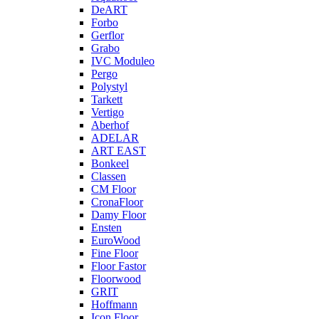
DeART
Forbo
Gerflor
Grabo
IVC Moduleo
Pergo
Polystyl
Tarkett
Vertigo
Aberhof
ADELAR
ART EAST
Bonkeel
Classen
CM Floor
CronaFloor
Damy Floor
Ensten
EuroWood
Fine Floor
Floor Fastor
Floorwood
GRIT
Hoffmann
Icon Floor