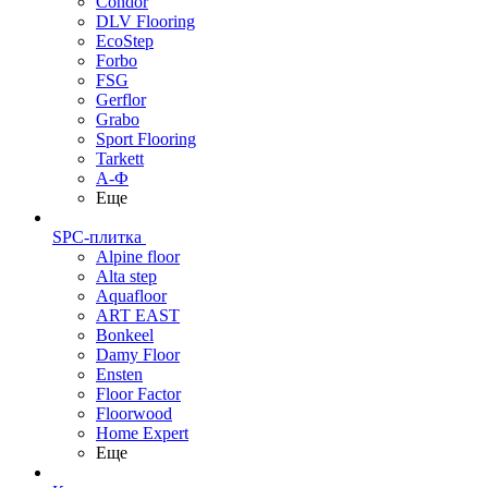
Condor
DLV Flooring
EcoStep
Forbo
FSG
Gerflor
Grabo
Sport Flooring
Tarkett
А-Ф
Еще
SPC-плитка
Alpine floor
Alta step
Aquafloor
ART EAST
Bonkeel
Damy Floor
Ensten
Floor Factor
Floorwood
Home Expert
Еще