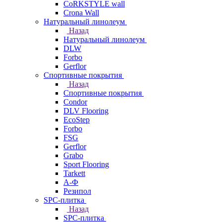
CoRKSTYLE wall
Crona Wall
Натуральный линолеум
Назад
Натуральный линолеум
DLW
Forbo
Gerflor
Спортивные покрытия
Назад
Спортивные покрытия
Condor
DLV Flooring
EcoStep
Forbo
FSG
Gerflor
Grabo
Sport Flooring
Tarkett
А-Ф
Резипол
SPC-плитка
Назад
SPC-плитка