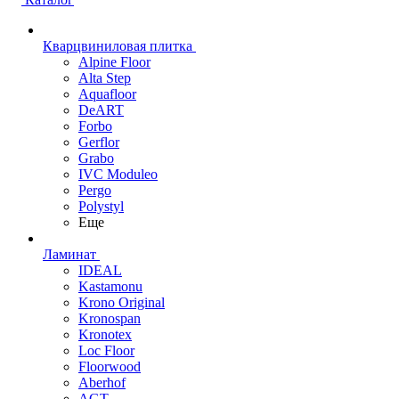
Кварцвиниловая плитка
Alpine Floor
Alta Step
Aquafloor
DeART
Forbo
Gerflor
Grabo
IVC Moduleo
Pergo
Polystyl
Еще
Ламинат
IDEAL
Kastamonu
Krono Original
Kronospan
Kronotex
Loc Floor
Floorwood
Aberhof
AGT