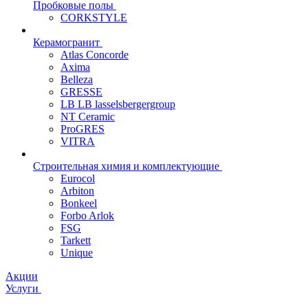
Пробковые полы
CORKSTYLE
Керамогранит
Atlas Concorde
Axima
Belleza
GRESSE
LB LB lasselsbergergroup
NT Ceramic
ProGRES
VITRA
Строительная химия и комплектующие
Eurocol
Arbiton
Bonkeel
Forbo Arlok
FSG
Tarkett
Unique
Акции
Услуги