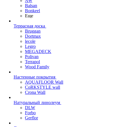
AW
Balsan
Bonkeel
Еще
Террасная доска
Bruggan
Dortmax
lecole
Legro
MEGADECK
Polivan
Terrapol
Wood Family
Настенные покрытия
AQUAFLOOR Wall
CoRKSTYLE wall
Crona Wall
Натуральный линолеум
DLW
Forbo
Gerflor