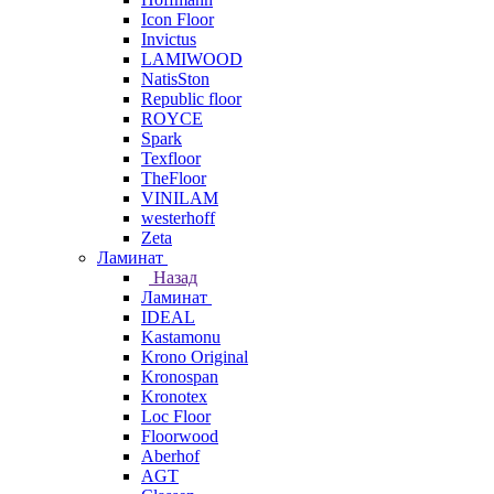
Icon Floor
Invictus
LAMIWOOD
NatisSton
Republic floor
ROYCE
Spark
Texfloor
TheFloor
VINILAM
westerhoff
Zeta
Ламинат
Назад
Ламинат
IDEAL
Kastamonu
Krono Original
Kronospan
Kronotex
Loc Floor
Floorwood
Aberhof
AGT