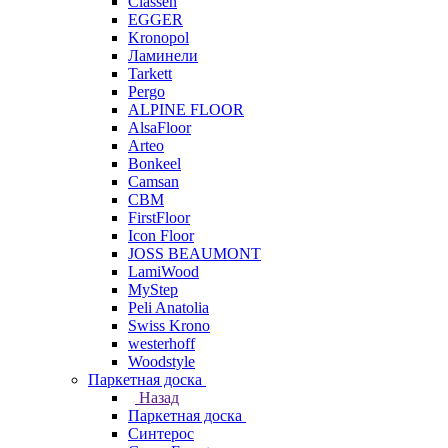
Classen
EGGER
Kronopol
Ламинели
Tarkett
Pergo
ALPINE FLOOR
AlsaFloor
Arteo
Bonkeel
Camsan
CBM
FirstFloor
Icon Floor
JOSS BEAUMONT
LamiWood
MyStep
Peli Anatolia
Swiss Krono
westerhoff
Woodstyle
Паркетная доска
Назад
Паркетная доска
Синтерос