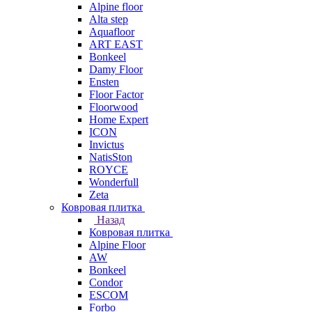
Alpine floor
Alta step
Aquafloor
ART EAST
Bonkeel
Damy Floor
Ensten
Floor Factor
Floorwood
Home Expert
ICON
Invictus
NatisSton
ROYCE
Wonderfull
Zeta
Ковровая плитка
Назад
Ковровая плитка
Alpine Floor
AW
Bonkeel
Condor
ESCOM
Forbo