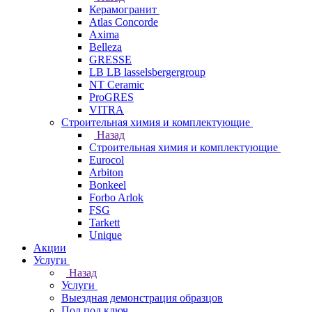
Керамогранит
Atlas Concorde
Axima
Belleza
GRESSE
LB LB lasselsbergergroup
NT Ceramic
ProGRES
VITRA
Строительная химия и комплектующие
Назад
Строительная химия и комплектующие
Eurocol
Arbiton
Bonkeel
Forbo Arlok
FSG
Tarkett
Unique
Акции
Услуги
Назад
Услуги
Выездная демонстрация образцов
Пол под ключ