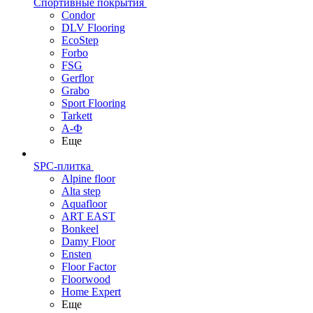
Спортивные покрытия
Condor
DLV Flooring
EcoStep
Forbo
FSG
Gerflor
Grabo
Sport Flooring
Tarkett
А-Ф
Еще
SPC-плитка
Alpine floor
Alta step
Aquafloor
ART EAST
Bonkeel
Damy Floor
Ensten
Floor Factor
Floorwood
Home Expert
Еще