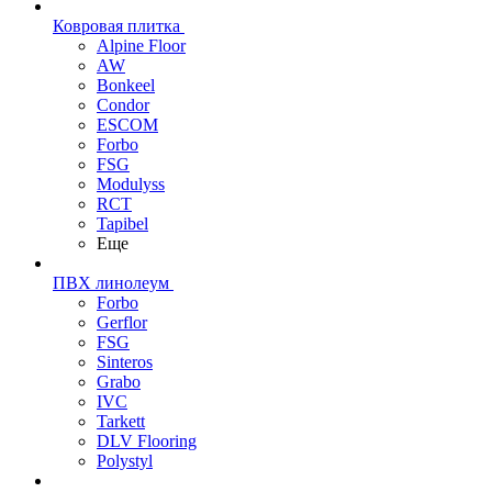
Ковровая плитка
Alpine Floor
AW
Bonkeel
Condor
ESCOM
Forbo
FSG
Modulyss
RCT
Tapibel
Еще
ПВХ линолеум
Forbo
Gerflor
FSG
Sinteros
Grabo
IVC
Tarkett
DLV Flooring
Polystyl