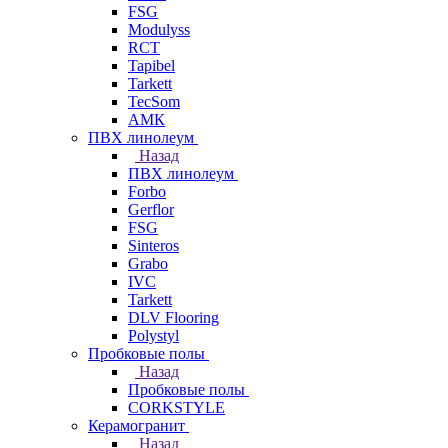
FSG
Modulyss
RCT
Tapibel
Tarkett
TecSom
АМК
ПВХ линолеум
Назад
ПВХ линолеум
Forbo
Gerflor
FSG
Sinteros
Grabo
IVC
Tarkett
DLV Flooring
Polystyl
Пробковые полы
Назад
Пробковые полы
CORKSTYLE
Керамогранит
Назад