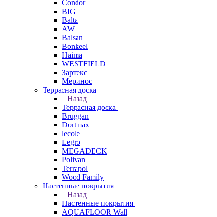
Condor
BIG
Balta
AW
Balsan
Bonkeel
Haima
WESTFIELD
Зартекс
Меринос
Террасная доска
Назад
Террасная доска
Bruggan
Dortmax
lecole
Legro
MEGADECK
Polivan
Terrapol
Wood Family
Настенные покрытия
Назад
Настенные покрытия
AQUAFLOOR Wall