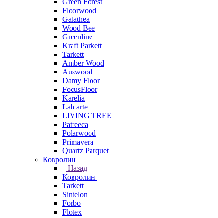
Green Forest
Floorwood
Galathea
Wood Bee
Greenline
Kraft Parkett
Tarkett
Amber Wood
Auswood
Damy Floor
FocusFloor
Karelia
Lab arte
LIVING TREE
Patreeca
Polarwood
Primavera
Quartz Parquet
Ковролин
Назад
Ковролин
Tarkett
Sintelon
Forbo
Flotex