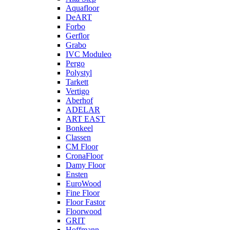
Aquafloor
DeART
Forbo
Gerflor
Grabo
IVC Moduleo
Pergo
Polystyl
Tarkett
Vertigo
Aberhof
ADELAR
ART EAST
Bonkeel
Classen
CM Floor
CronaFloor
Damy Floor
Ensten
EuroWood
Fine Floor
Floor Fastor
Floorwood
GRIT
Hoffmann