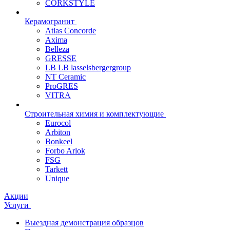
CORKSTYLE
Керамогранит
Atlas Concorde
Axima
Belleza
GRESSE
LB LB lasselsbergergroup
NT Ceramic
ProGRES
VITRA
Строительная химия и комплектующие
Eurocol
Arbiton
Bonkeel
Forbo Arlok
FSG
Tarkett
Unique
Акции
Услуги
Выездная демонстрация образцов