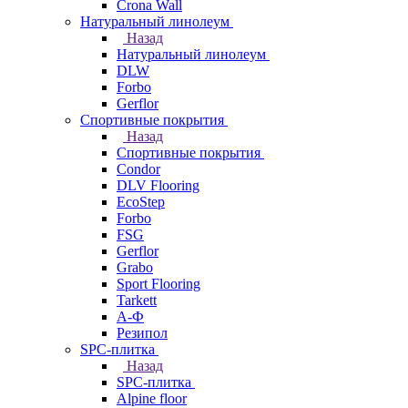
Crona Wall
Натуральный линолеум
Назад
Натуральный линолеум
DLW
Forbo
Gerflor
Спортивные покрытия
Назад
Спортивные покрытия
Condor
DLV Flooring
EcoStep
Forbo
FSG
Gerflor
Grabo
Sport Flooring
Tarkett
А-Ф
Резипол
SPC-плитка
Назад
SPC-плитка
Alpine floor