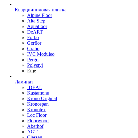
Кварцвиниловая плитка
Alpine Floor
Alta Step
Aquafloor
DeART
Forbo
Gerflor
Grabo
IVC Moduleo
Pergo
Polystyl
Еще
Ламинат
IDEAL
Kastamonu
Krono Original
Kronospan
Kronotex
Loc Floor
Floorwood
Aberhof
AGT
Classen