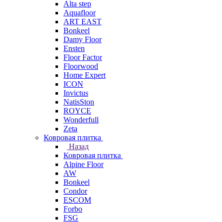
Alta step
Aquafloor
ART EAST
Bonkeel
Damy Floor
Ensten
Floor Factor
Floorwood
Home Expert
ICON
Invictus
NatisSton
ROYCE
Wonderfull
Zeta
Ковровая плитка
Назад
Ковровая плитка
Alpine Floor
AW
Bonkeel
Condor
ESCOM
Forbo
FSG