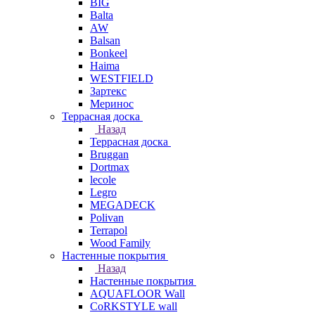
BIG
Balta
AW
Balsan
Bonkeel
Haima
WESTFIELD
Зартекс
Меринос
Террасная доска
Назад
Террасная доска
Bruggan
Dortmax
lecole
Legro
MEGADECK
Polivan
Terrapol
Wood Family
Настенные покрытия
Назад
Настенные покрытия
AQUAFLOOR Wall
CoRKSTYLE wall