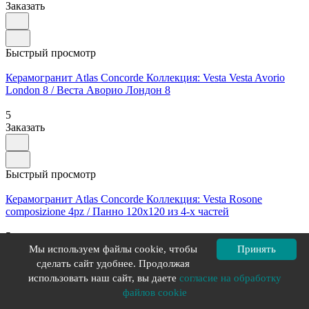
Заказать
Быстрый просмотр
Керамогранит Atlas Concorde Коллекция: Vesta Vesta Avorio
London 8 / Веста Аворио Лондон 8
5
Заказать
Быстрый просмотр
Керамогранит Atlas Concorde Коллекция: Vesta Rosone
composizione 4pz / Панно 120х120 из 4-х частей
5
Заказать
Мы используем файлы cookie, чтобы
Принять
сделать сайт удобнее. Продолжая
использовать наш сайт, вы даете
согласие на обработку
файлов cookie
Загрузить еще