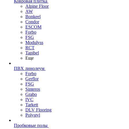
Ковровая плитка
Alpine Floor
AW
Bonkeel
Condor
ESCOM
Forbo
FSG
Modulyss
RCT
Tapibel
Еще
ПВХ линолеум
Forbo
Gerflor
FSG
Sinteros
Grabo
IVC
Tarkett
DLV Flooring
Polystyl
Пробковые полы