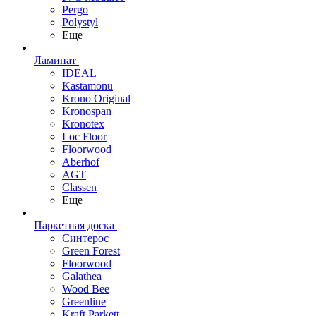
Pergo
Polystyl
Еще
Ламинат
IDEAL
Kastamonu
Krono Original
Kronospan
Kronotex
Loc Floor
Floorwood
Aberhof
AGT
Classen
Еще
Паркетная доска
Синтерос
Green Forest
Floorwood
Galathea
Wood Bee
Greenline
Kraft Parkett