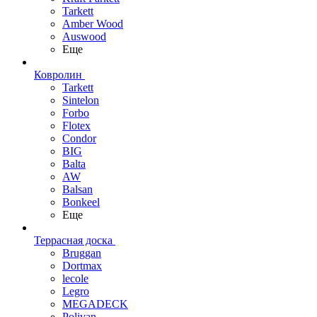
Tarkett
Amber Wood
Auswood
Еще
Ковролин
Tarkett
Sintelon
Forbo
Flotex
Condor
BIG
Balta
AW
Balsan
Bonkeel
Еще
Террасная доска
Bruggan
Dortmax
lecole
Legro
MEGADECK
Polivan