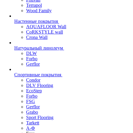
Terrapol
Wood Family
Настенные покрытия
AQUAFLOOR Wall
CoRKSTYLE wall
Crona Wall
Натуральный линолеум
DLW
Forbo
Gerflor
Спортивные покрытия
Condor
DLV Flooring
EcoStep
Forbo
FSG
Gerflor
Grabo
Sport Flooring
Tarkett
А-Ф