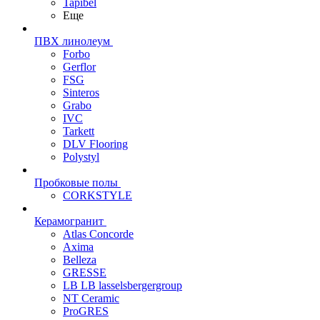
Tapibel
Еще
ПВХ линолеум
Forbo
Gerflor
FSG
Sinteros
Grabo
IVC
Tarkett
DLV Flooring
Polystyl
Пробковые полы
CORKSTYLE
Керамогранит
Atlas Concorde
Axima
Belleza
GRESSE
LB LB lasselsbergergroup
NT Ceramic
ProGRES