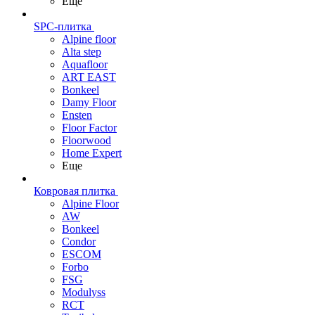
Еще
SPC-плитка
Alpine floor
Alta step
Aquafloor
ART EAST
Bonkeel
Damy Floor
Ensten
Floor Factor
Floorwood
Home Expert
Еще
Ковровая плитка
Alpine Floor
AW
Bonkeel
Condor
ESCOM
Forbo
FSG
Modulyss
RCT