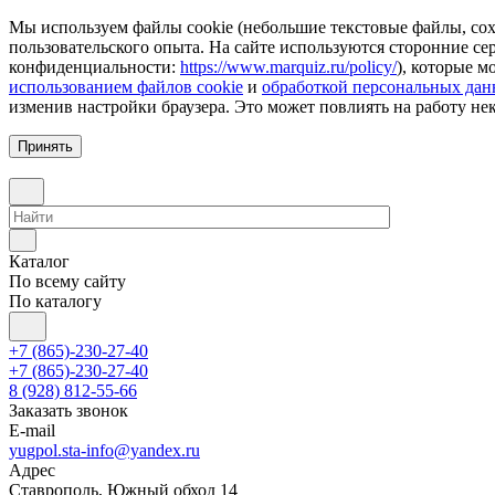
Мы используем файлы cookie (небольшие текстовые файлы, сохр
пользовательского опыта. На сайте используются сторонние с
конфиденциальности:
https://www.marquiz.ru/policy/
), которые м
использованием файлов cookie
и
обработкой персональных да
изменив настройки браузера. Это может повлиять на работу не
Принять
Каталог
По всему сайту
По каталогу
+7 (865)-230-27-40
+7 (865)-230-27-40
8 (928) 812-55-66
Заказать звонок
E-mail
yugpol.sta-info@yandex.ru
Адрес
Ставрополь, Южный обход 14