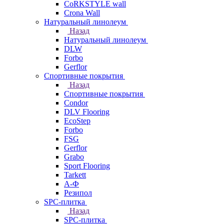
CoRKSTYLE wall
Crona Wall
Натуральный линолеум
Назад
Натуральный линолеум
DLW
Forbo
Gerflor
Спортивные покрытия
Назад
Спортивные покрытия
Condor
DLV Flooring
EcoStep
Forbo
FSG
Gerflor
Grabo
Sport Flooring
Tarkett
А-Ф
Резипол
SPC-плитка
Назад
SPC-плитка