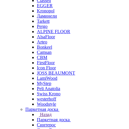
Classen
EGGER
Kronopol
Ламинели
Tarkett
Pergo
ALPINE FLOOR
AlsaFloor
Arteo
Bonkeel
Camsan
CBM
FirstFloor
Icon Floor
JOSS BEAUMONT
LamiWood
MyStep
Peli Anatolia
Swiss Krono
westerhoff
Woodstyle
Паркетная доска
Назад
Паркетная доска
Синтерос