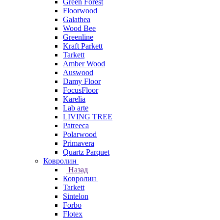
Green Forest
Floorwood
Galathea
Wood Bee
Greenline
Kraft Parkett
Tarkett
Amber Wood
Auswood
Damy Floor
FocusFloor
Karelia
Lab arte
LIVING TREE
Patreeca
Polarwood
Primavera
Quartz Parquet
Ковролин
Назад
Ковролин
Tarkett
Sintelon
Forbo
Flotex