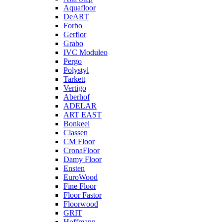
Aquafloor
DeART
Forbo
Gerflor
Grabo
IVC Moduleo
Pergo
Polystyl
Tarkett
Vertigo
Aberhof
ADELAR
ART EAST
Bonkeel
Classen
CM Floor
CronaFloor
Damy Floor
Ensten
EuroWood
Fine Floor
Floor Fastor
Floorwood
GRIT
Hoffmann