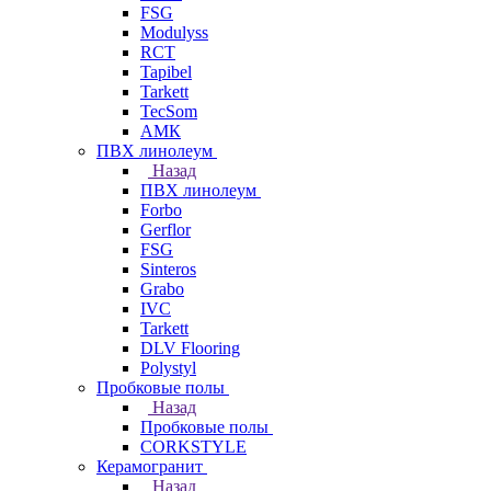
FSG
Modulyss
RCT
Tapibel
Tarkett
TecSom
АМК
ПВХ линолеум
Назад
ПВХ линолеум
Forbo
Gerflor
FSG
Sinteros
Grabo
IVC
Tarkett
DLV Flooring
Polystyl
Пробковые полы
Назад
Пробковые полы
CORKSTYLE
Керамогранит
Назад