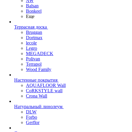
AW
Balsan
Bonkeel
Еще
Террасная доска
Bruggan
Dortmax
lecole
Legro
MEGADECK
Polivan
Terrapol
Wood Family
Настенные покрытия
AQUAFLOOR Wall
CoRKSTYLE wall
Crona Wall
Натуральный линолеум
DLW
Forbo
Gerflor