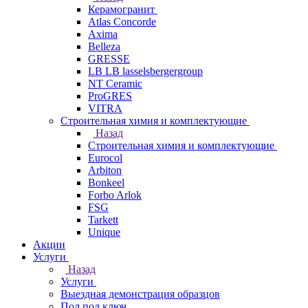
Керамогранит
Atlas Concorde
Axima
Belleza
GRESSE
LB LB lasselsbergergroup
NT Ceramic
ProGRES
VITRA
Строительная химия и комплектующие
Назад
Строительная химия и комплектующие
Eurocol
Arbiton
Bonkeel
Forbo Arlok
FSG
Tarkett
Unique
Акции
Услуги
Назад
Услуги
Выездная демонстрация образцов
Пол под ключ