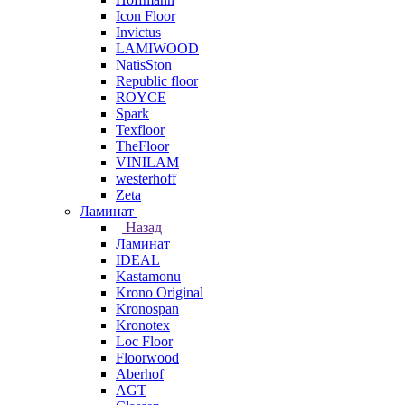
Icon Floor
Invictus
LAMIWOOD
NatisSton
Republic floor
ROYCE
Spark
Texfloor
TheFloor
VINILAM
westerhoff
Zeta
Ламинат
Назад
Ламинат
IDEAL
Kastamonu
Krono Original
Kronospan
Kronotex
Loc Floor
Floorwood
Aberhof
AGT