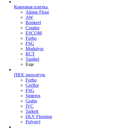
Ковровая плитка
Alpine Floor
AW
Bonkeel
Condor
ESCOM
Forbo
FSG
Modulyss
RCT
Tapibel
Еще
ПВХ линолеум
Forbo
Gerflor
FSG
Sinteros
Grabo
IVC
Tarkett
DLV Flooring
Polystyl