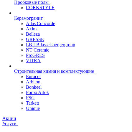
Пробковые полы
CORKSTYLE
Керамогранит
Atlas Concorde
Axima
Belleza
GRESSE
LB LB lasselsbergergroup
NT Ceramic
ProGRES
VITRA
Строительная химия и комплектующие
Eurocol
Arbiton
Bonkeel
Forbo Arlok
FSG
Tarkett
Unique
Акции
Услуги