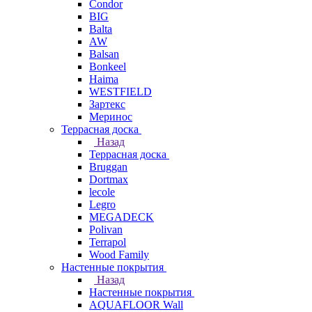
Condor
BIG
Balta
AW
Balsan
Bonkeel
Haima
WESTFIELD
Зартекс
Меринос
Террасная доска
Назад
Террасная доска
Bruggan
Dortmax
lecole
Legro
MEGADECK
Polivan
Terrapol
Wood Family
Настенные покрытия
Назад
Настенные покрытия
AQUAFLOOR Wall