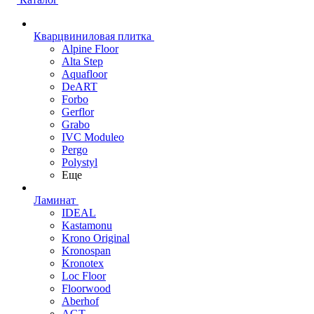
Кварцвиниловая плитка
Alpine Floor
Alta Step
Aquafloor
DeART
Forbo
Gerflor
Grabo
IVC Moduleo
Pergo
Polystyl
Еще
Ламинат
IDEAL
Kastamonu
Krono Original
Kronospan
Kronotex
Loc Floor
Floorwood
Aberhof
AGT