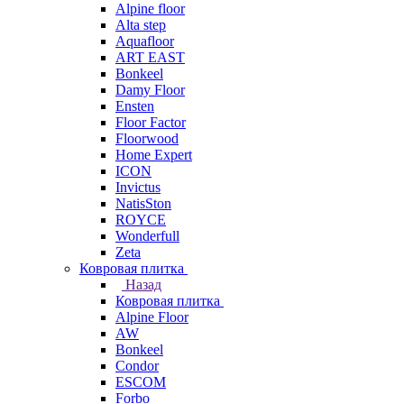
Alpine floor
Alta step
Aquafloor
ART EAST
Bonkeel
Damy Floor
Ensten
Floor Factor
Floorwood
Home Expert
ICON
Invictus
NatisSton
ROYCE
Wonderfull
Zeta
Ковровая плитка
Назад
Ковровая плитка
Alpine Floor
AW
Bonkeel
Condor
ESCOM
Forbo