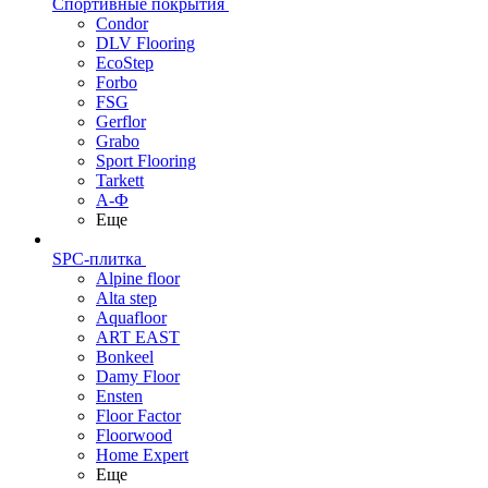
Спортивные покрытия
Condor
DLV Flooring
EcoStep
Forbo
FSG
Gerflor
Grabo
Sport Flooring
Tarkett
А-Ф
Еще
SPC-плитка
Alpine floor
Alta step
Aquafloor
ART EAST
Bonkeel
Damy Floor
Ensten
Floor Factor
Floorwood
Home Expert
Еще