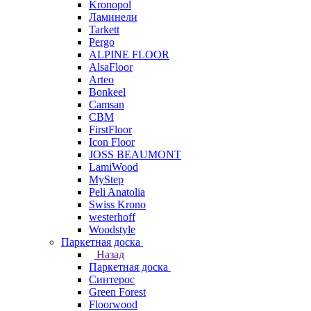
Kronopol
Ламинели
Tarkett
Pergo
ALPINE FLOOR
AlsaFloor
Arteo
Bonkeel
Camsan
CBM
FirstFloor
Icon Floor
JOSS BEAUMONT
LamiWood
MyStep
Peli Anatolia
Swiss Krono
westerhoff
Woodstyle
Паркетная доска
Назад
Паркетная доска
Синтерос
Green Forest
Floorwood