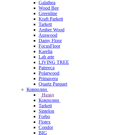
Galathea
Wood Bee
Greenline
Kraft Parkett
Tarkett
Amber Wood
Auswood
Damy Floor
FocusFloor
Karelia
Lab arte
LIVING TREE
Patreeca
Polarwood
Primavera
Quartz Parquet
Ковролин
Назад
Ковролин
Tarkett
Sintelon
Forbo
Flotex
Condor
BIG