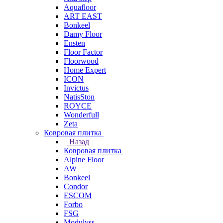
Aquafloor
ART EAST
Bonkeel
Damy Floor
Ensten
Floor Factor
Floorwood
Home Expert
ICON
Invictus
NatisSton
ROYCE
Wonderfull
Zeta
Ковровая плитка
Назад
Ковровая плитка
Alpine Floor
AW
Bonkeel
Condor
ESCOM
Forbo
FSG
Modulyss