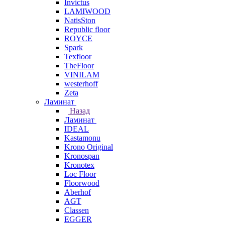
Invictus
LAMIWOOD
NatisSton
Republic floor
ROYCE
Spark
Texfloor
TheFloor
VINILAM
westerhoff
Zeta
Ламинат
Назад
Ламинат
IDEAL
Kastamonu
Krono Original
Kronospan
Kronotex
Loc Floor
Floorwood
Aberhof
AGT
Classen
EGGER