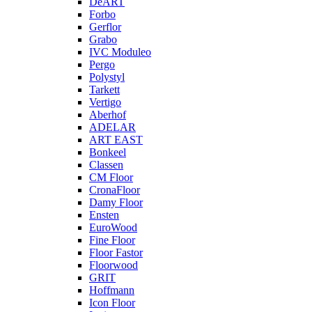
DeART
Forbo
Gerflor
Grabo
IVC Moduleo
Pergo
Polystyl
Tarkett
Vertigo
Aberhof
ADELAR
ART EAST
Bonkeel
Classen
CM Floor
CronaFloor
Damy Floor
Ensten
EuroWood
Fine Floor
Floor Fastor
Floorwood
GRIT
Hoffmann
Icon Floor