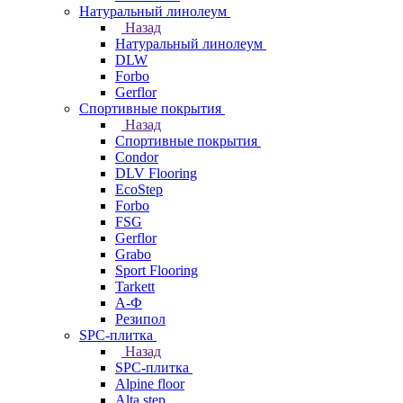
Натуральный линолеум
Назад
Натуральный линолеум
DLW
Forbo
Gerflor
Спортивные покрытия
Назад
Спортивные покрытия
Condor
DLV Flooring
EcoStep
Forbo
FSG
Gerflor
Grabo
Sport Flooring
Tarkett
А-Ф
Резипол
SPC-плитка
Назад
SPC-плитка
Alpine floor
Alta step