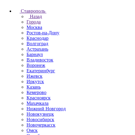
Ставрополь
Назад
Города
Москва
Ростов-на-Дону
Краснодар
Волгоград
Астрахань
Барнаул
Владивосток
Воронеж
Екатеринбург
Ижевск
Иркутск
Казань
Кемерово
Красноярск
Махачкала
Нижний Новгород
Новокузнецк
Новосибирск
Новочеркаcск
Омск