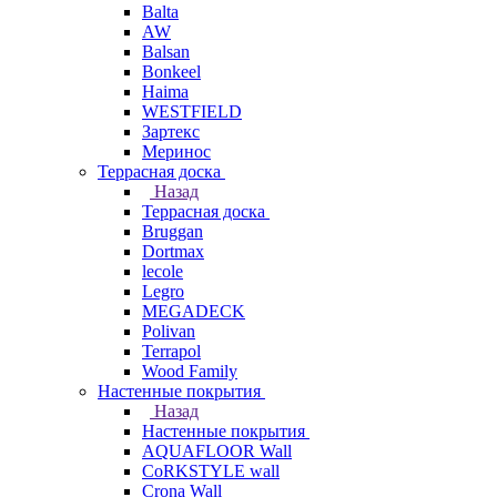
Balta
AW
Balsan
Bonkeel
Haima
WESTFIELD
Зартекс
Меринос
Террасная доска
Назад
Террасная доска
Bruggan
Dortmax
lecole
Legro
MEGADECK
Polivan
Terrapol
Wood Family
Настенные покрытия
Назад
Настенные покрытия
AQUAFLOOR Wall
CoRKSTYLE wall
Crona Wall