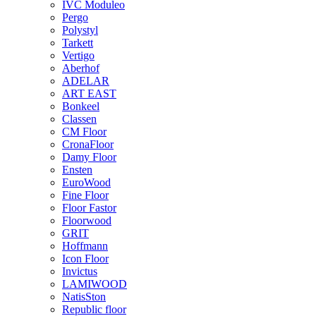
IVC Moduleo
Pergo
Polystyl
Tarkett
Vertigo
Aberhof
ADELAR
ART EAST
Bonkeel
Classen
CM Floor
CronaFloor
Damy Floor
Ensten
EuroWood
Fine Floor
Floor Fastor
Floorwood
GRIT
Hoffmann
Icon Floor
Invictus
LAMIWOOD
NatisSton
Republic floor